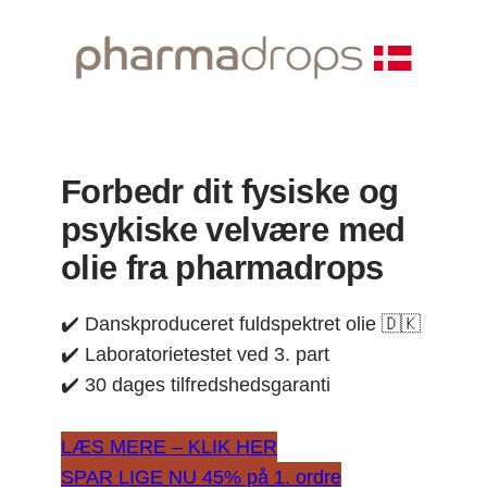
Spring
til
indhold
Forbedr dit fysiske og
psykiske velvære med
olie fra pharmadrops
✔️ Danskproduceret fuldspektret olie 🇩🇰
✔️ Laboratorietestet ved 3. part
✔️ 30 dages tilfredshedsgaranti
LÆS MERE – KLIK HER
SPAR LIGE NU 45% på 1. ordre